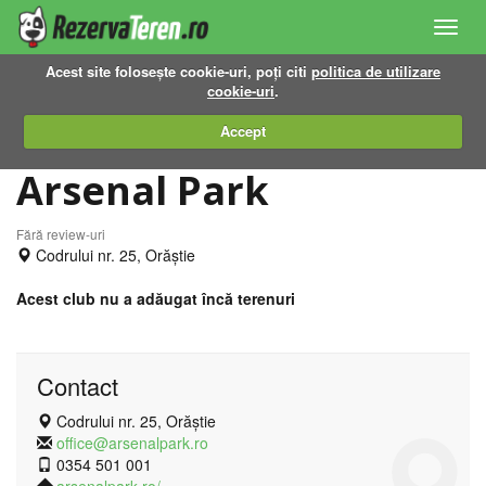
Toggl
navig
Acest site folosește cookie-uri, poți citi
politica de utilizare
cookie-uri
.
Accept
Arsenal Park
Fără review-uri
Codrului nr. 25, Orăștie
Acest club nu a adăugat încă terenuri
Contact
Codrului nr. 25, Orăștie
office@arsenalpark.ro
0354 501 001