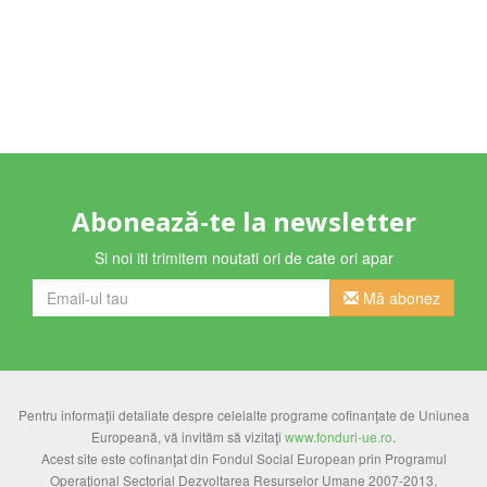
Abonează-te la newsletter
Si noi iti trimitem noutati ori de cate ori apar
Mă abonez
Pentru informaţii detaliate despre celelalte programe cofinanţate de Uniunea
Europeană, vă invităm să vizitaţi
www.fonduri-ue.ro
.
Acest site este cofinanţat din Fondul Social European prin Programul
Operaţional Sectorial Dezvoltarea Resurselor Umane 2007-2013.