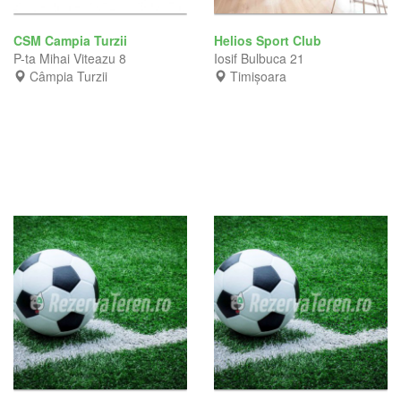
CSM Campia Turzii
Helios Sport Club
P-ta Mihai Viteazu 8
Iosif Bulbuca 21
Câmpia Turzii
Timișoara