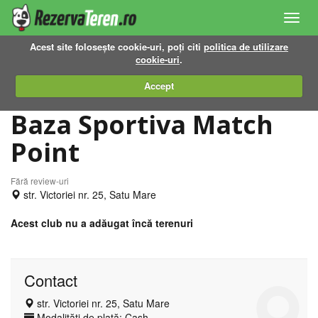
Toggl
navig
Acest site folosește cookie-uri, poți citi
politica de utilizare
cookie-uri
.
Accept
Baza Sportiva Match
Point
Fără review-uri
str. Victoriei nr. 25, Satu Mare
Acest club nu a adăugat încă terenuri
Contact
str. Victoriei nr. 25, Satu Mare
Modalități de plată: Cash