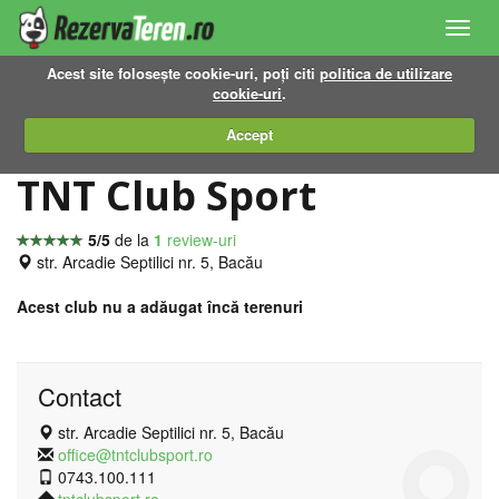
Toggl
navig
Acest site folosește cookie-uri, poți citi
politica de utilizare
cookie-uri
.
Accept
TNT Club Sport
5/5
de la
1
review-uri
str. Arcadie Septilici nr. 5, Bacău
Acest club nu a adăugat încă terenuri
Contact
str. Arcadie Septilici nr. 5, Bacău
office@tntclubsport.ro
0743.100.111