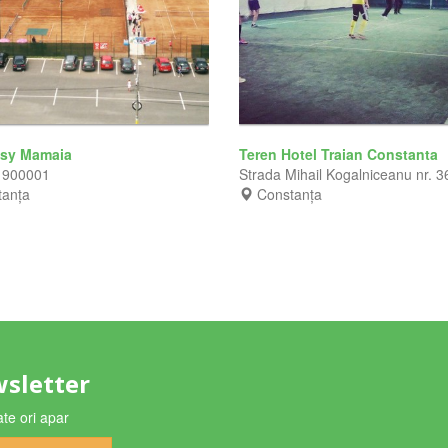
asy Mamaia
Teren Hotel Traian Constanta
 900001
Strada Mihail Kogalniceanu nr. 3
tanța
Constanța
wsletter
cate ori apar