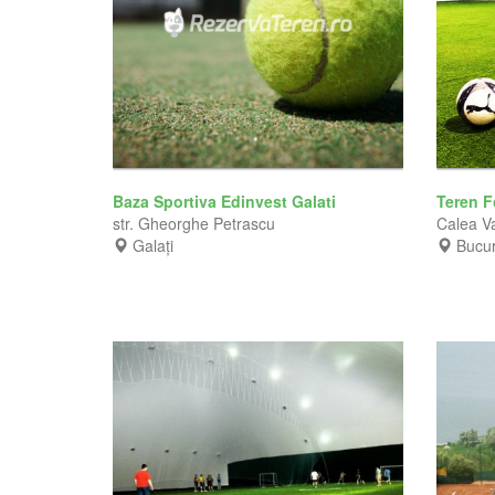
Baza Sportiva Edinvest Galati
Teren F
str. Gheorghe Petrascu
Calea Va
Galați
Bucur