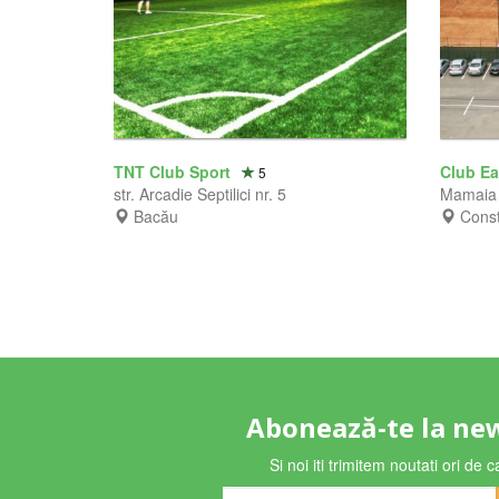
TNT Club Sport
Club E
5
str. Arcadie Septilici nr. 5
Mamaia
Bacău
Cons
Abonează-te la ne
Si noi iti trimitem noutati ori de 