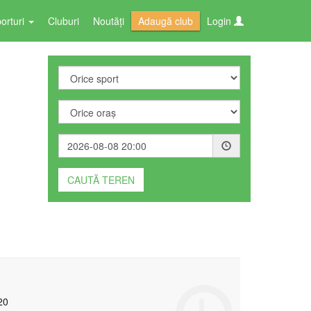
orturi
Cluburi
Noutăți
Adaugă club
Login
20