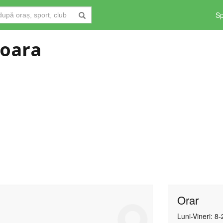
Sp
soara
Orar
Luni-Vineri: 8-