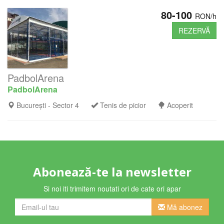
80-100
RON/h
REZERVĂ
PadbolArena
PadbolArena
București - Sector 4
Tenis de picior
Acoperit
Abonează-te la newsletter
Si noi iti trimitem noutati ori de cate ori apar
Mă abonez