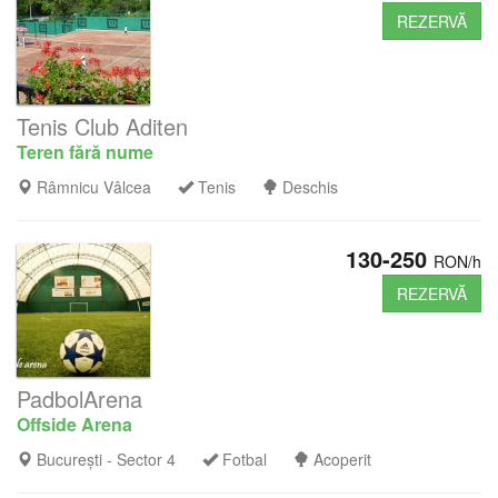
REZERVĂ
Tenis Club Aditen
Teren fără nume
Râmnicu Vâlcea
Tenis
Deschis
130-250
RON/h
REZERVĂ
PadbolArena
Offside Arena
București - Sector 4
Fotbal
Acoperit