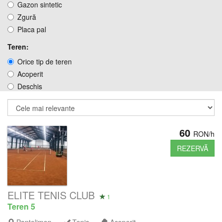
Gazon sintetic
Zgură
Placa pal
Teren:
Orice tip de teren
Acoperit
Deschis
60
RON/h
REZERVĂ
ELITE TENIS CLUB
1
Teren 5