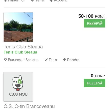
Pantelimon
Tenis
Acoperit
50-100
RON/h
REZERVĂ
Tenis Club Steaua
Tenis Club Steaua
București - Sector 6
Tenis
Deschis
0
RON/h
REZERVĂ
C.S. C-tin Brancoveanu