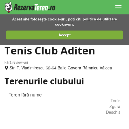
Toggl
navig
Acest site folosește cookie-uri, poți citi
politica de utilizare
cookie-uri
.
Accept
Tenis Club Aditen
Fără review-uri
Str. T. Vladimirescu 62-64 Baile Govora Râmnicu Vâlcea
Terenurile clubului
Teren fără nume
Tenis
Zgură
Deschis