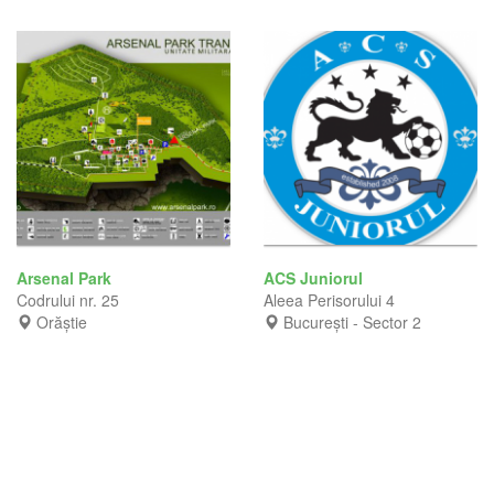
Arsenal Park
ACS Juniorul
Codrului nr. 25
Aleea Perisorului 4
Orăștie
București - Sector 2