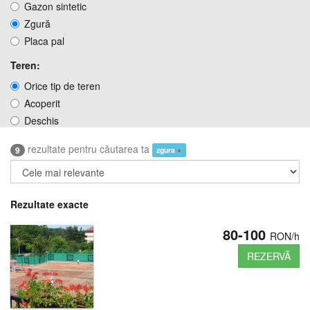
Gazon sintetic
Zgură
Placa pal
Teren:
Orice tip de teren
Acoperit
Deschis
rezultate pentru căutarea ta
9
zgura
×
Rezultate exacte
80-100
RON/h
REZERVĂ