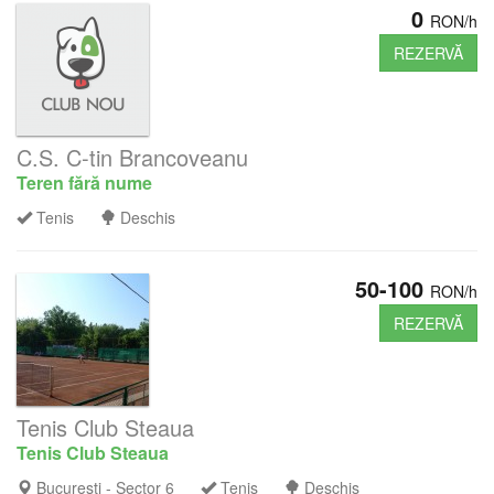
0
RON/h
REZERVĂ
C.S. C-tin Brancoveanu
Teren fără nume
Tenis
Deschis
50-100
RON/h
REZERVĂ
Tenis Club Steaua
Tenis Club Steaua
București - Sector 6
Tenis
Deschis