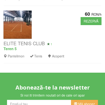
60
RON/h
REZERVĂ
ELITE TENIS CLUB
1
Teren 5
Pantelimon
Tenis
Acoperit
Abonează-te la newsletter
Si noi iti trimitem noutati ori de cate ori apar
Mă abonez