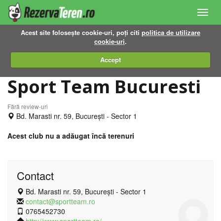
Toggl
navig
Acest site folosește cookie-uri, poți citi
politica de utilizare
cookie-uri
.
Accept
Sport Team Bucuresti
Fără review-uri
Bd. Marasti nr. 59, București - Sector 1
Acest club nu a adăugat încă terenuri
Contact
Bd. Marasti nr. 59, București - Sector 1
contact@sportteam.ro
0765452730