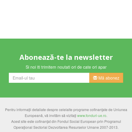
Abonează-te la newsletter
Si noi iti trimitem noutati ori de cate ori apar
Mă abonez
Pentru informaţii detaliate despre celelalte programe cofinanţate de Uniunea
Europeană, vă invităm să vizitaţi
www.fonduri-ue.ro
.
Acest site este cofinanţat din Fondul Social European prin Programul
Operaţional Sectorial Dezvoltarea Resurselor Umane 2007-2013.