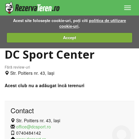
Toggl
navig
Acest site folosește cookie-uri, poți citi
politica de utilizare
cookie-uri
.
Accept
DC Sport Center
Fără review-uri
Str. Poitiers nr. 43, Iași
Acest club nu a adăugat încă terenuri
Contact
Str. Poitiers nr. 43, Iași
office@dcsport.ro
0740484142