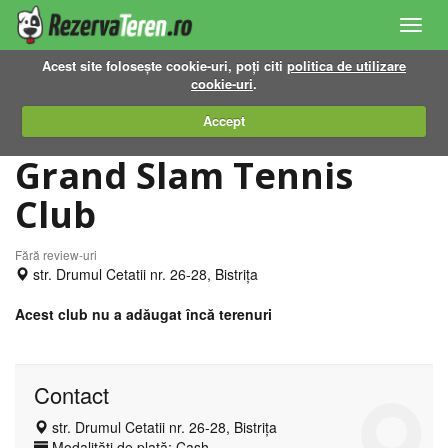
Toggl
navig
Acest site folosește cookie-uri, poți citi
politica de utilizare
cookie-uri
.
Accept
Grand Slam Tennis
Club
Fără review-uri
str. Drumul Cetatii nr. 26-28, Bistrița
Acest club nu a adăugat încă terenuri
Contact
str. Drumul Cetatii nr. 26-28, Bistrița
Modalități de plată: Cash